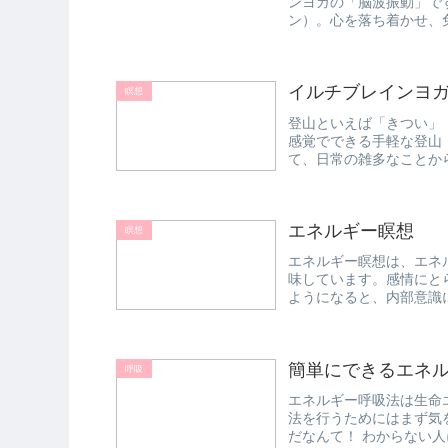
ンヨガの「脳波振動」で
ン）。心を落ち着かせ、
慣にすれば、毎日...
イルチブレインヨ
瞑想
登山といえば「きつい」
感覚でできる手軽な登山
て、日常の雑多なことか
チブレインヨ...
エネルギー瞑想
瞑想
エネルギー瞑想は、エネ
味しています。感情にと
ようになると、内部意識
リラックス...
簡単にできるエネル
呼吸
エネルギー呼吸法は生命
法を行うためにはまず気
だなんて！ わからない