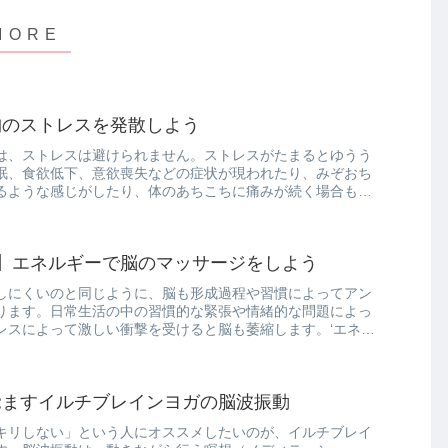
胸のストレスを発散しよう
は、ストレスは避けられません。ストレスがたまるとゆうう
眠、食欲低下、意欲喪失などの症状が現われたり、みぞおち
るような感じがしたり、体のあちこちに痛みが続く場合もあ
】エネルギーで脳のマッサージをしよう
しにくいのと同じように、脳も形成過程や習慣によってアン
ります。日常生活の中の習慣的な緊張や情緒的な問題によっ
レスによって激しい衝撃を受けると脳も萎縮します。‘エネル
覚ますイルチブレインヨガの脳波振動
キリしない」という人にオススメしたいのが、イルチブレイ