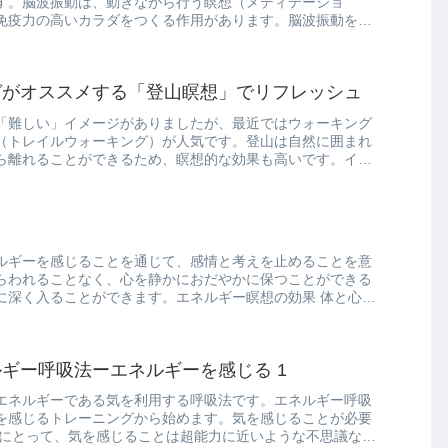
す。脳波振動は、動きながら行う瞑想（メディテーショ
免疫力の高いカラダをつくる作用があります。脳波振動を習
ガがオススメする「登山瞑想」でリフレッシュ
「難しい」イメージがありましたが、最近ではウォーキング
（トレイルウォーキング）が人気です。登山は自然に囲まれ
ら離れることができるため、瞑想的な効果も高いです。イル
ルギーを感じることを通じて、感情と考えを止めることを意
らわれることなく、心を静かにおだやかに保つことができる
に深く入ることができます。エネルギー瞑想の効果 体と心が
ギー呼吸法ーエネルギーを感じる 1
エネルギーである気を利用する呼吸法です。エネルギー呼吸
を感じるトレーニングから始めます。気を感じることが必要
人にとって、気を感じることは超能力に近いような不思議なこ