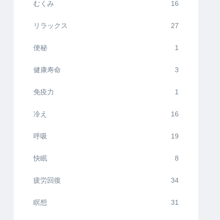
むくみ
16
リラックス
27
便秘
1
健康寿命
3
免疫力
1
冷え
16
呼吸
19
快眠
8
疲労回復
34
瞑想
31