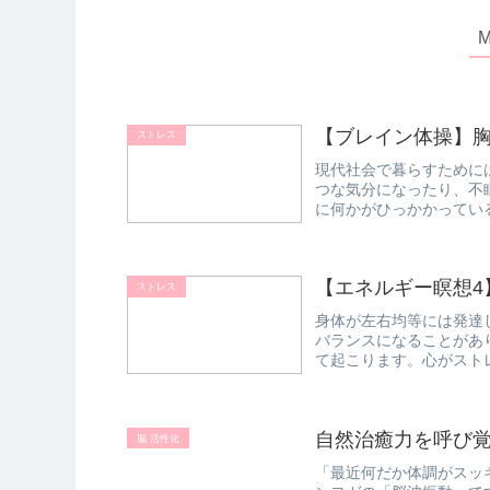
【ブレイン体操】
ストレス
現代社会で暮らすために
つな気分になったり、不
に何かがひっかかってい
ります。胸に...
【エネルギー瞑想4
ストレス
身体が左右均等には発達
バランスになることがあ
て起こります。心がスト
ギーで脳の...
自然治癒力を呼び
脳 活性化
「最近何だか体調がスッ