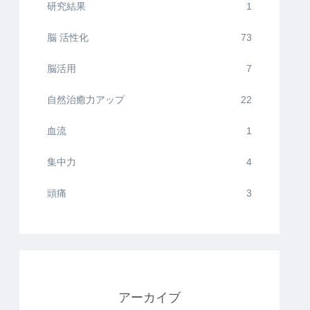
研究結果
1
脳 活性化
73
脳活用
7
自然治癒力アップ
22
血流
1
集中力
4
頭痛
3
アーカイブ