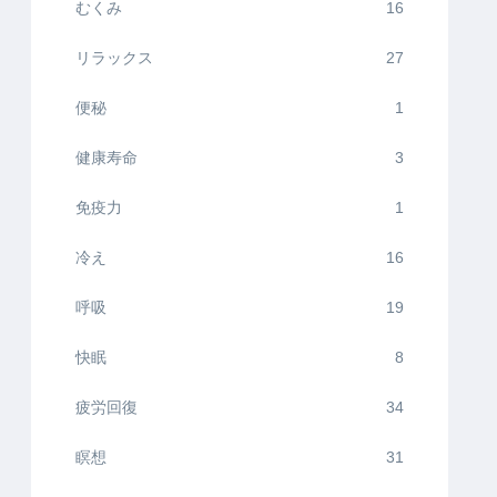
むくみ
16
リラックス
27
便秘
1
健康寿命
3
免疫力
1
冷え
16
呼吸
19
快眠
8
疲労回復
34
瞑想
31