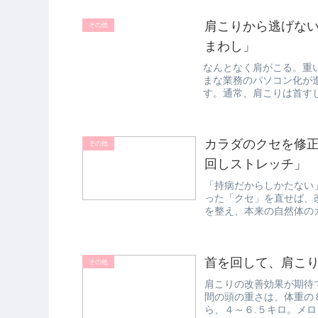
肩こりから逃げな
その他
まわし」
なんとなく肩がこる。重
まな業務のパソコン化が
す。通常、肩こりは首す
多くは、仕事や...
カラダのクセを修
その他
回しストレッチ」
「持病だからしかたない
った「クセ」を直せば、
を整え、本来の自然体の
を紹介します...
首を回して、肩こ
その他
肩こりの改善効果が期待
間の頭の重さは、体重の
ら、４～６.５キロ。メ