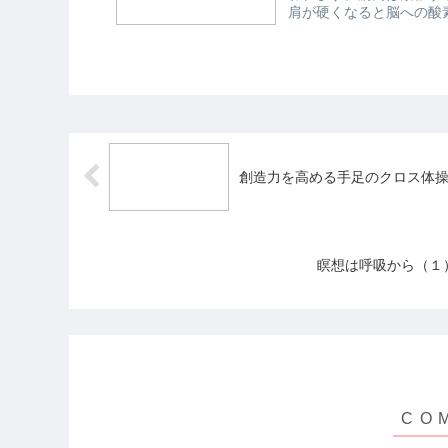
肩が硬くなると脳への酸
する状態...
創造力を高める手足のクロス体
瞑想は呼吸から（１