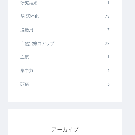
研究結果
1
脳 活性化
73
脳活用
7
自然治癒力アップ
22
血流
1
集中力
4
頭痛
3
アーカイブ