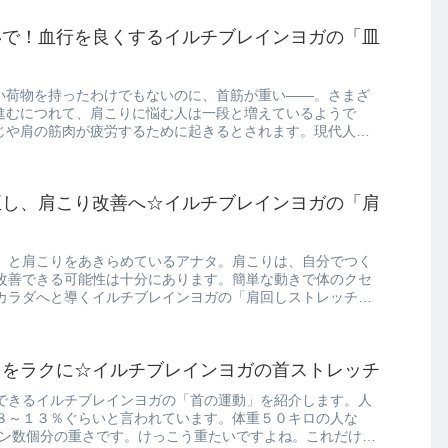
いで！血行を良くするイルチブレインヨガの「皿
い荷物を持ったわけでもないのに、首筋が重い――。さまざ
進むにつれて、肩こりに悩む人は一段と増えているようで
じや肩の筋肉が疲労するために起きるとされます。現代人の
正し、肩こり改善へ☆イルチブレインヨガの「肩
」と肩こりをあきらめているアナタ。肩こりは、自分でつく
改善できる可能性は十分にあります。簡単な動きで体のクセ
カラダへと導くイルチブレインヨガの「肩回しストレッチ」
りをラクに☆イルチブレインヨガの首ストレッチ
できるイルチブレインヨガの「首の運動」を紹介します。人
８～１３％ぐらいと言われています。体重５０キロの人な
ロン数個分の重さです。けっこう重たいですよね。これだけの