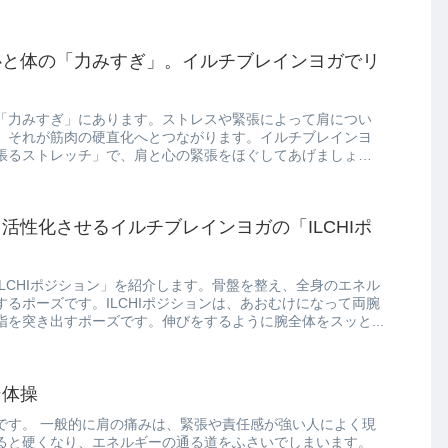
心と体の「力みすぎ」。イルチブレインヨガでリ
「力みすぎ」にあります。ストレスや緊張によって肩につい
、それが筋肉の硬直化へとつながります。イルチブレインヨ
張るストレッチ」で、肩と心の緊張をほぐしてあげましょ
活性化させるイルチブレインヨガの「ILCHIポ
LCHIポジション」を紹介します。骨盤を整え、全身のエネル
るポーズです。ILCHIポジションは、あおむけになって両腕
を突き出すポーズです。伸びをするように腕全体をスッと...
ン体操
です。 一般的に肩の痛みは、緊張や責任感が強い人によく現
ると硬くなり、エネルギーの通る道をふさいでしまいます。