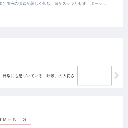
素と血液の供給が著しく落ち、頭がスッキリせず、ボーッと
操
）日常にも息づいている「呼吸」の大切さ