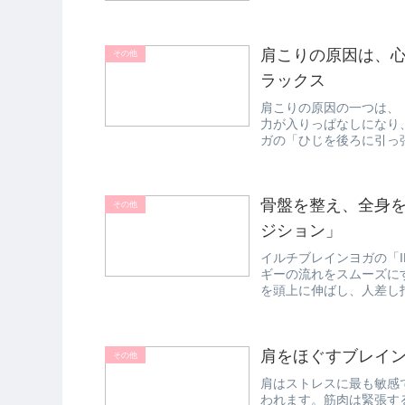
ものをいつも...
肩こりの原因は、
その他
ラックス
肩こりの原因の一つは、
力が入りっぱなしになり
ガの「ひじを後ろに引っ
う。体の「力み...
骨盤を整え、全身を
その他
ジション」
イルチブレインヨガの「I
ギーの流れをスムーズにす
を頭上に伸ばし、人差し指
肩をほぐすブレイ
その他
肩はストレスに最も敏感
われます。筋肉は緊張す