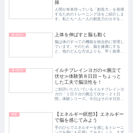
操
人間が本来持っている「創造力」を発揮
するためのトレーニング法をご紹介しま
す。私たち一人一人の創造力のカギを握
るのが、右脳と左脳の連携です。ひらめ
きや直感力に優れた右脳と、分析力や科
学的な思考に優れた左脳。この２つがス
上体を伸ばすと脳も動く
脳 活性化
ピーディに情報交換するこ...
脳は体のすべての機能を統合的に管理し
ています。そのため、脳を健康にする
と、他のどんな方法よりも、早く效果的
に体が健康になります。 脳には人体の
どの部分よりも、円滑に血液を供給する
ことが重要です。 脳神経細胞の活動に
イルチブレインヨガの≪腕立て
必要な酸素が、血液を通じて...
脳 活性化
伏せ≫体験第８日目～ちょっと
した工夫で脳活性を！
ご好評いただいているイルチブレインヨ
ガの「１日５分の腕立て伏せ～２１日
間」体験シリーズ。今日はその８日目で
す。今回は、腕立て伏せを脳活性化につ
なげる方法をご紹介します。脳には「い
つも新しいことを望む」という特性があ
【エネルギー瞑想3】エネルギー
瞑想
ります。自分が経験したこと...
で脳を感じてみよう
手のひらでエネルギーを感じるトレーニ
ングを脳にも応用してみましょう。まず