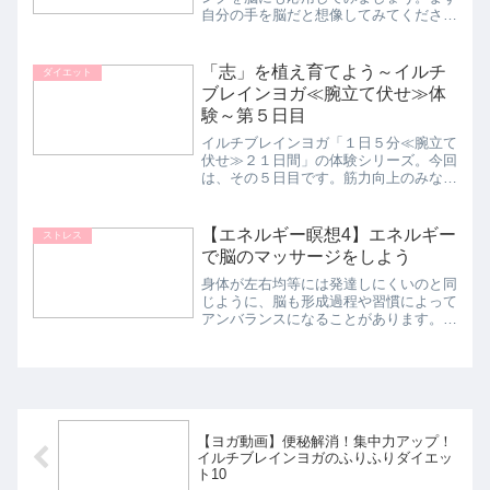
自分の手を脳だと想像してみてくださ
い。左手を左脳、右手を右脳だとイメー
ジします。手を脳だと思えばすぐに感覚
神経によって手と脳がつながります。そ
「志」を植え育てよう～イルチ
ダイエット
して手の動きと脳を結びつけ...
ブレインヨガ≪腕立て伏せ≫体
験～第５日目
イルチブレインヨガ「１日５分≪腕立て
伏せ≫２１日間」の体験シリーズ。今回
は、その５日目です。筋力向上のみなら
ず、メンタルや人格まで鍛えられる腕立
て伏せ。わずか５分の腕立て伏せが、
「大きな志を体に植え育てる」といいま
【エネルギー瞑想4】エネルギー
ストレス
す。◆５日目の変化腕立て伏...
で脳のマッサージをしよう
身体が左右均等には発達しにくいのと同
じように、脳も形成過程や習慣によって
アンバランスになることがあります。日
常生活の中の習慣的な緊張や情緒的な問
題によって起こります。心がストレスに
よって激しい衝撃を受けると脳も萎縮し
ます。‘エネルギーで脳の...
【ヨガ動画】便秘解消！集中力アップ！
イルチブレインヨガのふりふりダイエッ
ト10