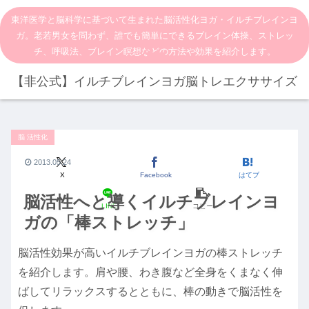
東洋医学と脳科学に基づいて生まれた脳活性化ヨガ・イルチブレインヨ
ガ。老若男女を問わず、誰でも簡単にできるブレイン体操、ストレッ
チ、呼吸法、ブレイン瞑想などの方法や効果を紹介します。
【非公式】イルチブレインヨガ脳トレエクササイズ
脳 活性化
2013.05.24
X
Facebook
はてブ
脳活性へと導くイルチブレインヨ
LINE
コピー
ガの「棒ストレッチ」
脳活性効果が高いイルチブレインヨガの棒ストレッチ
を紹介します。肩や腰、わき腹など全身をくまなく伸
ばしてリラックスするとともに、棒の動きで脳活性を