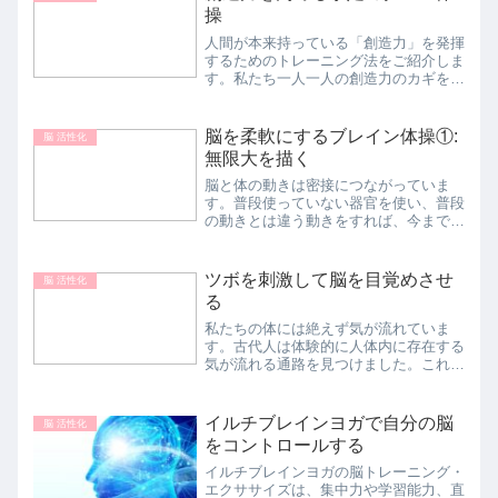
操
人間が本来持っている「創造力」を発揮
するためのトレーニング法をご紹介しま
す。私たち一人一人の創造力のカギを握
るのが、右脳と左脳の連携です。ひらめ
きや直感力に優れた右脳と、分析力や科
学的な思考に優れた左脳。この２つがス
脳を柔軟にするブレイン体操①:
脳 活性化
ピーディに情報交換するこ...
無限大を描く
脳と体の動きは密接につながっていま
す。普段使っていない器官を使い、普段
の動きとは違う動きをすれば、今まで使
っていなかった脳の組織が目覚め、活性
化します。このエクササイズは、脳を柔
軟に自由にするトレーニングです。行動
ツボを刺激して脳を目覚めさせ
脳 活性化
パターンである習慣から体が...
る
私たちの体には絶えず気が流れていま
す。古代人は体験的に人体内に存在する
気が流れる通路を見つけました。これが
'経絡（けいらく）'です。経絡は全身の
隅々にまで流れていて、その経絡の中に
ある気の穴がツボです。ツボは経絡を循
イルチブレインヨガで自分の脳
脳 活性化
環するエネルギーの過不...
をコントロールする
イルチブレインヨガの脳トレーニング・
エクササイズは、集中力や学習能力、直