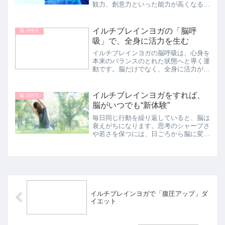
観力、創意力といった能力が高くなると
されますが、それがトレーニングの最終
的な到達点ではありません。私たちの脳
は本来の姿を取り戻すと、慣習や固定観
イルチブレインヨガの「脳呼
脳 活性化
念を断ち切ることができま...
吸」で、全身に活力を生む
イルチブレインヨガの脳呼吸は、心身を
本来のバランスのとれた状態へと導く運
動です。脳だけでなく、全身に活力が蘇
ります。 ☆
☆ ☆人間は食事をとらなく
ても何日も生きていられますが、呼吸を
イルチブレインヨガをすれば、
脳 活性化
しないと数分で死んでしまい...
脳がいつでも“新体験”
毎日同じ行動を繰り返していると、脳は
衰えがちになります。思考のシャープさ
や若さを保つには、日ごろから脳に変化
を与える工夫が大事。イルチブレインヨ
ガで脳に刺激を与えましょう。毎日の通
勤、通学では、いつも同じ道を通ってい
ますか？同じルートばかり...
イルチブレインヨガで「腹圧アップ」ダ
イエット