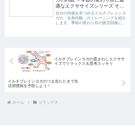
適なエクササイズシリーズ その
４
自分の内側を見つめるイルチブレインヨ
ガの「全身内観」のトレーニングを紹介
します。季節の変わり目の疲労回復にぴ
ったりの瞑想プログラムです。私たちは
日々、生活や仕事をするうえでさまざま
な“感情”を抱きます。感情は体にさまざ
まな反応をもたらします...
イルチブレインヨガの皿まわしエクササ
イズでリラックス＆思考スッキリ
イルチブレインヨガのつま先たたきで生
活習慣病を予防しよう！
ホーム
リラックス