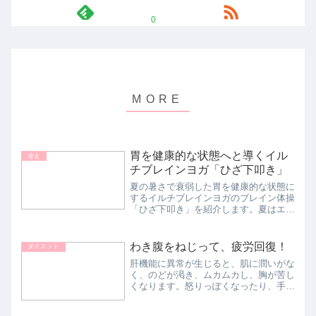
0
胃を健康的な状態へと導くイル
冷え
チブレインヨガ「ひざ下叩き」
夏の暑さで衰弱した胃を健康的な状態に
するイルチブレインヨガのブレイン体操
「ひざ下叩き」を紹介します。夏はエア
コンや冷たい飲食物によって体が冷え、
胃の働きが弱る季節。特にお盆休みにゴ
ロゴロしていた人は要注意です。イルチ
わき腹をねじって、疲労回復！
ダイエット
ブレインヨガで胃を元気に...
肝機能に異常が生じると、肌に潤いがな
く、のどが渇き、ムカムカし、胸が苦し
くなります。怒りっぽくなったり、手の
ひらが赤くなったりすることもありま
す。激しく怒ることはエネルギーを燃や