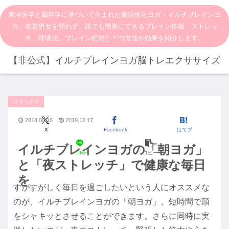
東洋医学と脳科学に基づいて生まれた脳活性化ヨガ・イルチブレインヨ
ガ。老若男女を問わず、誰でも簡単にできるブレイン体操、ストレッ
チ、呼吸法、ブレイン瞑想などの方法や効果を紹介します。
【非公式】イルチブレインヨガ脳トレエクササイズ
リラックス
2014.09.16
2019.12.17
X
Facebook
はてブ
イルチブレインヨガの「朝ヨガ」
LINE
コピー
と「夜ストレッチ」で健康な毎日
を
すがすがしく毎日を過ごしたいという人にオススメな
のが、イルチブレインヨガの「朝ヨガ」。短時間で頭
をシャキッとさせることができます。さらに同時に実