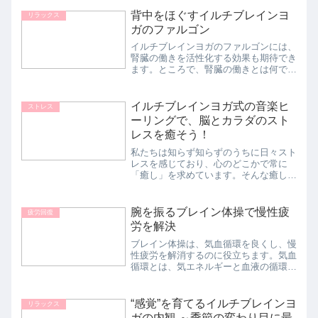
しているのと同じで、肝臓が熱くなって
背中をほぐすイルチブレインヨ
乾きます。 「足を上げ、手...
リラックス
ガのファルゴン
イルチブレインヨガのファルゴンには、
腎臓の働きを活性化する効果も期待でき
ます。ところで、腎臓の働きとは何でし
ょうか。腎臓とは、身体のなかでいらな
くなったもの、つまり老廃物を体外へ排
出する臓器です。血液にフィルターをか
イルチブレインヨガ式の音楽ヒ
ストレス
けて老廃物や塩分を取り出...
ーリングで、脳とカラダのスト
レスを癒そう！
私たちは知らず知らずのうちに日々スト
レスを感じており、心のどこかで常に
「癒し」を求めています。そんな癒しを
簡単に与えてくれるのが、音楽です。い
い音楽は、ストレスで乱れた自律神経を
整えてくれます。イルチブレインヨガ式
腕を振るブレイン体操で慢性疲
疲労回復
の音楽を使ったヒーリング法...
労を解決
ブレイン体操は、気血循環を良くし、慢
性疲労を解消するのに役立ちます。気血
循環とは、気エネルギーと血液の循環の
こと。ブレイン体操で気血循環をスムー
ズにすることは、成人病（生活習慣病）
の予防にもつながります。成人病の多く
“感覚”を育てるイルチブレインヨ
リラックス
は、血管が詰まることに起...
ガの内観 ～季節の変わり目に最