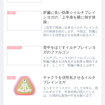
ひらが赤くなったりすることもありま
す。激しく怒ることはエネルギーを燃や
しているのと同じで、肝臓が熱くなって
肝臓に良い効果☆イルチブレイ
乾きます。 「足を上げ、手...
頭痛
ンヨガの「上半身を横に倒す体
操」
ご自宅で簡単に出来るイルチブレインヨ
ガの体操を紹介します。今回は、肝臓と
胆のうを活性化させる効果のあるエクサ
サイズです。◆肝臓のはたらき肝臓は、
体の中でも最も大きい臓器です。血液を
ろ過してきれいに保つ、解毒する、脂肪
背中をほぐすイルチブレインヨ
リラックス
を燃焼するなど機能を備え...
ガのファルゴン
イルチブレインヨガのファルゴンには、
腎臓の働きを活性化する効果も期待でき
ます。ところで、腎臓の働きとは何でし
ょうか。腎臓とは、身体のなかでいらな
くなったもの、つまり老廃物を体外へ排
出する臓器です。血液にフィルターをか
チャクラを活性化させるイルチ
冷え
けて老廃物や塩分を取り出...
ブレインヨガ
もうすぐクリスマス。そして今年も、残
りわずかです。年末特有の慌ただしさ
は、心理的な緊張や不安を駆り立て、自
律神経のバランスを乱れやすくさせま
す。その結果、いつも以上に「冷え」や