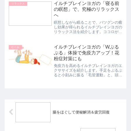
「疲れ」を感じやすくなることがありま
イルチブレインヨガの「寝る前
リラックス
す。体調を整えるうえで、カギ...
の瞑想」で、究極のリラックス
へ
瞑想しながら眠ることで、バツグンの癒
し効果が得られるイルチブレインヨガの
リラックス法を紹介します。ココロが空
っぽになるくらいに研ぎ澄まされた状態
を味わったことがありますか？頭の中に
ざわめきがなく、感情にわずらわされる
イルチブレインヨガの「Wぶる
むくみ
ことなく、意識が一点に集...
ぶる」体操で免疫力アップ！花
粉症対策にも
免疫力を高めるイルチブレインヨガのエ
クササイズを紹介します。手足をぶるぶ
ると小刻みに振る「毛管運動」と、頭を
軽く揺らす「脳波振動」です。いずれ
も、ゆらゆら、ぶるぶるの動きによっ
て、風邪やアレルギー症状の予防へとつ
なげることができます。食習慣...
腸をほぐして便秘解消＆疲労回復