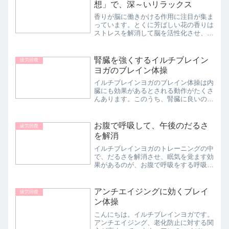
想」で、深～いリラックス
香りが脳に働きかける作用に注目が集ま
っています。とくに芳ばしい花の香りは
ストレスを解消して脳を活性化させ、ア
ンチエイジングにも役立つとされます。
脳を元気にするイルチブレインヨガの
「香り瞑想」を紹介します。私たちの脳
腎臓を強くするイルチブレイン
疲労回復
の中で、香りを感じるのは「...
ヨガのブレイン体操
イルチブレインヨガのブレイン体操は内
臓にも効果があるとされる動作がたくさ
んあります。このうち、腎臓に良いの
が、天地を押すポーズです。事務仕事を
する人は、腎臓が弱くなりがちです。腎
臓に異常があるとお腹が出てきて、ふく
お腹で呼吸して、午後のだるさ
疲労回復
らはぎがむくみ、体が重くな...
を解消
イルチブレインヨガのトレーニングの中
で、だるさを解消させ、眠気を覚ます効
果があるのが、お腹で呼吸をする呼吸
法。イルチブレインヨガの基本動作の一
つです。お腹で息を大きく吸って、しば
らく止めた後、ゆっくり吐き出します。
アンチエイジングに効くブレイ
疲労回復
お腹が風船のように膨らむ...
ン体操
こんにちは。イルチブレインヨガです。
アンチエイジング、老化防止に対する関