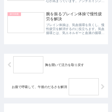
心が高まっています。アンチエイジング
のためには、体の背面にたまっている老
廃物を排出し、血液循環を改善し体を柔
らかくすることがポイントです。前屈が
腕を振るブレイン体操で慢性疲
疲労回復
よくできる人は内臓の働き...
労を解決
ブレイン体操は、気血循環を良くし、慢
性疲労を解消するのに役立ちます。気血
循環とは、気エネルギーと血液の循環の
こと。ブレイン体操で気血循環をスムー
ズにすることは、成人病（生活習慣病）
の予防にもつながります。成人病の多く
は、血管が詰まることに起...
胸を開いて活力を取り戻す
お腹で呼吸して、午後のだるさを解消