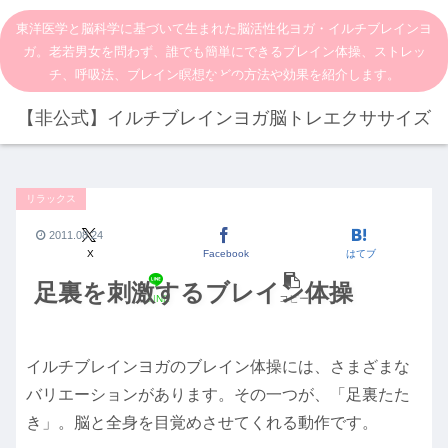
東洋医学と脳科学に基づいて生まれた脳活性化ヨガ・イルチブレインヨ
ガ。老若男女を問わず、誰でも簡単にできるブレイン体操、ストレッ
チ、呼吸法、ブレイン瞑想などの方法や効果を紹介します。
【非公式】イルチブレインヨガ脳トレエクササイズ
リラックス
2011.08.24
X
Facebook
はてブ
足裏を刺激するブレイン体操
LINE
コピー
イルチブレインヨガのブレイン体操には、さまざまな
バリエーションがあります。その一つが、「足裏たた
き」。脳と全身を目覚めさせてくれる動作です。