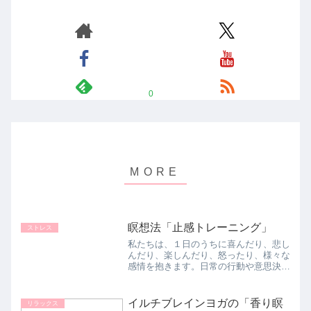
0
瞑想法「止感トレーニング」
ストレス
私たちは、１日のうちに喜んだり、悲し
んだり、楽しんだり、怒ったり、様々な
感情を抱きます。日常の行動や意思決定
が感情によって大きく左右されることか
ら、「人間は感情の動物だ」という人も
います。感情を大別すると、ポジティブ
イルチブレインヨガの「香り瞑
リラックス
なものとネガティブなもの...