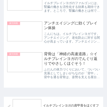
イルチブレインヨガのファルゴンには、
腎臓の働きを活性化する効果も期待でき
ます。ところで、腎臓の働きとは何でし
ょうか。腎臓とは、身体のなかでいらな
くなったもの、つまり老廃物を体外へ排
出する臓器です。血液にフィルターをか
アンチエイジングに効くブレイ
疲労回復
けて老廃物や塩分を取り出...
ン体操
こんにちは。イルチブレインヨガです。
アンチエイジング、老化防止に対する関
心が高まっています。アンチエイジング
のためには、体の背面にたまっている老
廃物を排出し、血液循環を改善し体を柔
らかくすることがポイントです。前屈が
背骨は「神経の高速道路」☆イ
疲労回復
よくできる人は内臓の働き...
ルチブレインヨガのでんぐり返
りでやさしくほぐそう！
ふだんの体力づくりにおいて、ついつい
見落としてしまいがちなのが「背中」。
背中を通る背骨は、姿勢を支える屋台骨
であるとともに、中枢神経が通っている
大事なゾーンです。イルチブレインヨガ
の「でんぐり返り」で、背中をやさしく
刺激し、全身の活性化へと...
イルチブレインヨガの肩甲骨をほぐすフ