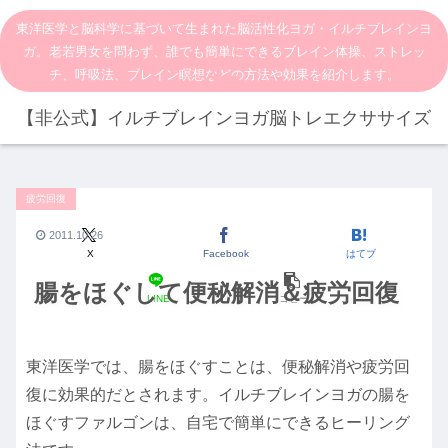
東洋医学と脳科学に基づいて生まれた脳活性化ヨガ・イルチブレインヨ
ガ。老若男女を問わず、誰でも簡単にできるブレイン体操、ストレッ
チ、呼吸法、ブレイン瞑想などの方法や効果を紹介します。
【非公式】イルチブレインヨガ脳トレエクササイズ
疲労回復
2011.10.26
X
Facebook
はてブ
腸をほぐして便秘解消＆疲労回復
LINE
コピー
東洋医学では、腸をほぐすことは、便秘解消や疲労回
復に効果的だとされます。イルチブレインヨガの腸を
ほぐすファルゴンは、自宅で簡単にできるヒーリング