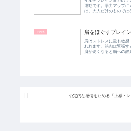
イルチブレインヨガのブ
運動です。学力アップに
は、大人だけのものでは
中で遊ぶことが...
肩をほぐすブレイ
その他
肩はストレスに最も敏感
われます。筋肉は緊張す
肩が硬くなると脳への酸
する状態...
否定的な感情を止める「止感トレ