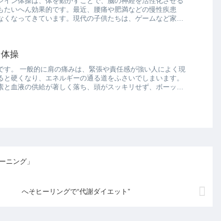
レイン体操は、体を動かすことで、脳の神経を活性化させる
もたいへん効果的です。最近、腰痛や肥満などの慢性疾患
なくなってきています。現代の子供たちは、ゲームなど家の
ン体操
です。 一般的に肩の痛みは、緊張や責任感が強い人によく現
ると硬くなり、エネルギーの通る道をふさいでしまいます。
素と血液の供給が著しく落ち、頭がスッキリせず、ボーッと
ーニング」
へそヒーリングで“代謝ダイエット”