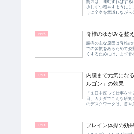
筋力は、運動すればする
少しずつ増やすようにし
うに全身を意識しながら
ができる簡単...
脊椎のゆがみを整
その他
腰痛の主な原因は脊椎の
での習慣をあらためて姿
くするためには、まず脊
姿勢が悪く、...
内臓まで元気にな
その他
ルゴン」の効果
「１日中座って仕事をす
日、カナダでこんな研究
のデスクワークは、首や
とが分かります...
ブレイン体操の効
その他