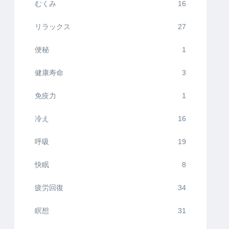
むくみ
16
リラックス
27
便秘
1
健康寿命
3
免疫力
1
冷え
16
呼吸
19
快眠
8
疲労回復
34
瞑想
31