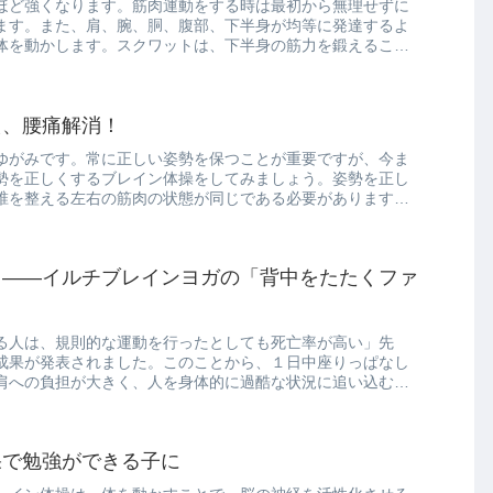
ほど強くなります。筋肉運動をする時は最初から無理せずに
ます。また、肩、腕、胴、腹部、下半身が均等に発達するよ
体を動かします。スクワットは、下半身の筋力を鍛えること
え、腰痛解消！
ゆがみです。常に正しい姿勢を保つことが重要ですが、今ま
勢を正しくするブレイン体操をしてみましょう。姿勢を正し
椎を整える左右の筋肉の状態が同じである必要があります。
る――イルチブレインヨガの「背中をたたくファ
る人は、規則的な運動を行ったとしても死亡率が高い」先
成果が発表されました。このことから、１日中座りっぱなし
肩への負担が大きく、人を身体的に過酷な状況に追い込むこ
果で勉強ができる子に