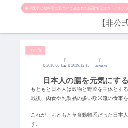
東洋医学と脳科学に基づいて生まれた脳活性化ヨガ・イルチ
【非公
その他
2016.06.15
2019.12.15
X
Facebook
日本人の腸を元気にす
もともと日本人は穀物と野菜を主体とす
戦後、肉食や乳製品の多い欧米流の食事
これが、もともと草食動物系だった日本
す。