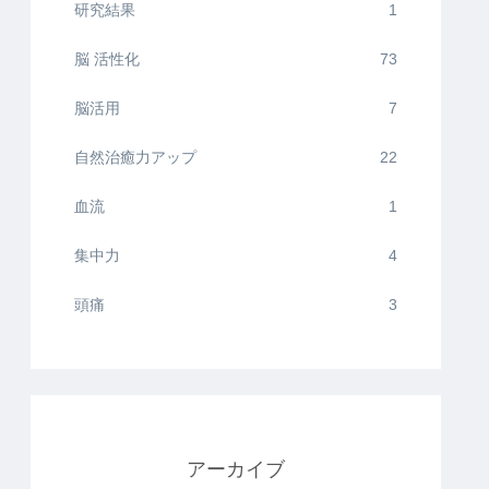
研究結果
1
脳 活性化
73
脳活用
7
自然治癒力アップ
22
血流
1
集中力
4
頭痛
3
アーカイブ