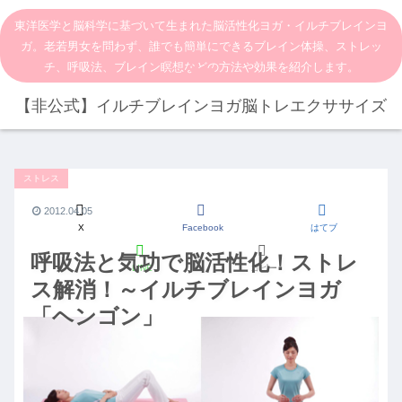
東洋医学と脳科学に基づいて生まれた脳活性化ヨガ・イルチブレインヨ
ガ。老若男女を問わず、誰でも簡単にできるブレイン体操、ストレッ
チ、呼吸法、ブレイン瞑想などの方法や効果を紹介します。
【非公式】イルチブレインヨガ脳トレエクササイズ
ストレス
2012.04.05
X
Facebook
はてブ
呼吸法と気功で脳活性化！ストレ
LINE
コピー
ス解消！～イルチブレインヨガ
「ヘンゴン」