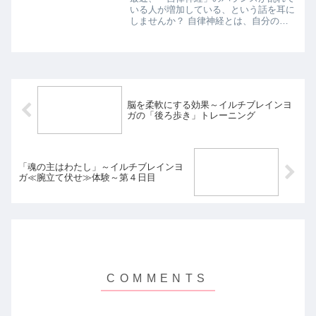
いる人が増加している、という話を耳に
しませんか？ 自律神経とは、自分の意
志とは無関係に、体の様々な機能を支配
しています。消化や血液循環などの生き
るうえで不可欠な活動を指揮していま
す。自律神経は、交感神経と...
脳を柔軟にする効果～イルチブレインヨ
ガの「後ろ歩き」トレーニング
「魂の主はわたし」～イルチブレインヨ
ガ≪腕立て伏せ≫体験～第４日目