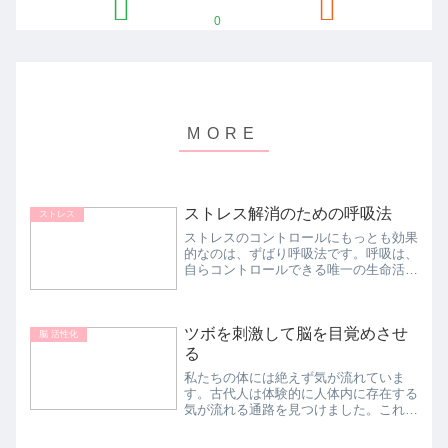
0
ストレス解消のための呼吸法
ストレス
ストレスのコントロールにもっとも効果
的なのは、ずばり呼吸法です。呼吸は、
自らコントロールできる唯一の生命活動
です。脳幹に直接働きかけるため、呼吸
が深まると、脳波が安定し副交感神経が
活性します。そして交感神経が安定し、
ツボを刺激して脳を目覚めさせ
幸せホルモンといわれるセ...
脳 活性化
る
私たちの体には絶えず気が流れていま
す。古代人は体験的に人体内に存在する
気が流れる通路を見つけました。これが
'経絡（けいらく）'です。経絡は全身の
隅々にまで流れていて、その経絡の中に