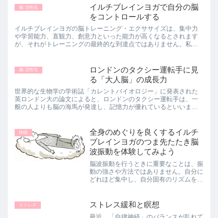
ある気の穴がツボです。ツボは経絡を循
イルチブレインヨガで自分の脳
脳 活性化
環するエネルギーの過不...
をコントロールする
イルチブレインヨガの脳トレーニング・エクササイズは、集中力
や学習能力、直観力、創意力といった能力が高くなるとされます
が、それがトレーニングの最終的な到達点ではありません。私た
ちの脳は本来の姿を取り戻すと、慣習や固定観念を断ち切ること
ができま...
ロンドンのタクシー運転手に見
脳 活性化
る「大人脳」の成長力
世界的な生物学の学術誌「カレントバイオロジー」に発表された
英ロンドン大の論文によると、ロンドンのタクシー運転手は、一
般の人よりも脳の海馬が発達し、記憶力が優れているといいま
す。ロンドンのタクシー免許の試験は難関といわれ、合格するに
は2万50...
全身のめぐりを良くするイルチ
快眠
ブレインヨガのつま先たたき脳
波振動を体験してみよう
脳波振動を行うときに重要なことは、振
動の強さや方法ではありません。自分に
どれほど集中し、自分固有のリズムを探
すのかにポイントがあります。どんな動
きでも、単純な動作を意識的に繰り返し
てみて下さい。自分固有のリズムを探
ストレス緩和と瞑想
ストレス
し、体が動きたい通りに動い...
最近、「自律神経」のバランスが乱れて