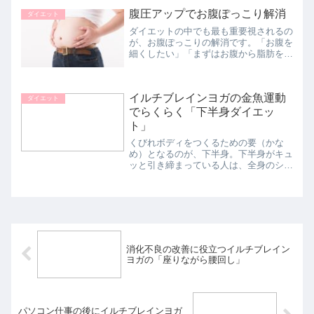
がゆがむと、その上にのっている骨盤が
腹圧アップでお腹ぽっこり解消
ダイエット
ゆがむからです。実は骨盤...
ダイエットの中でも最も重要視されるの
が、お腹ぽっこりの解消です。「お腹を
細くしたい」「まずはお腹から脂肪を落
としたい」というのは、男女を問わず多
くの人の永遠のテーマといえるでしょ
う。お腹のダイエットを成功させるうえ
イルチブレインヨガの金魚運動
で大事なのは、腹圧を上げる...
ダイエット
でらくらく「下半身ダイエッ
ト」
くびれボディをつくるための要（かな
め）となるのが、下半身。下半身がキュ
ッと引き締まっている人は、全身のシル
エットがきれいに見えます。イルチブレ
インヨガの金魚運動で骨盤まわりをリセ
ットし、キレイな下半身をつくりましょ
う！女性は男性に比べて、と...
消化不良の改善に役立つイルチブレイン
ヨガの「座りながら腰回し」
パソコン仕事の後にイルチブレインヨガ