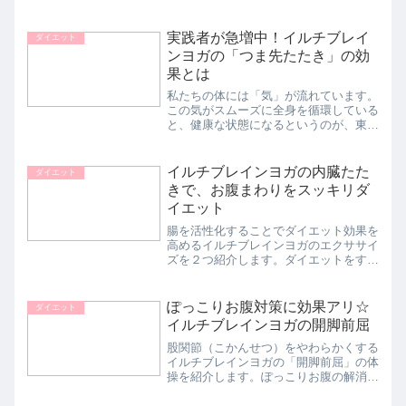
ず、メンタルや人格まで鍛えられる腕立
て伏せ。わずか５分の腕立て伏せが、
「大きな志を体に植え育てる」といいま
実践者が急増中！イルチブレイ
ダイエット
す。◆５日目の変化腕立て伏...
ンヨガの「つま先たたき」の効
果とは
私たちの体には「気」が流れています。
この気がスムーズに全身を循環している
と、健康な状態になるというのが、東洋
医学の基本的な考え方です。イルチブレ
インヨガも、この考えをもとに、さまざ
まな効果のあるヨガ体操を実践していま
イルチブレインヨガの内臓たた
ダイエット
す。現代人は、気の流れが...
きで、お腹まわりをスッキリダ
イエット
腸を活性化することでダイエット効果を
高めるイルチブレインヨガのエクササイ
ズを２つ紹介します。ダイエットをする
うえで、腸は最も意識したい器官です。
腸の働きが鈍くなると、便秘になり、代
謝がダウン。内臓脂肪がたまりやすくな
ぽっこりお腹対策に効果アリ☆
ダイエット
り、メタボになるリスクが...
イルチブレインヨガの開脚前屈
股関節（こかんせつ）をやわらかくする
イルチブレインヨガの「開脚前屈」の体
操を紹介します。ぽっこりお腹の解消に
も効果的です。股関節のゆがみは、ダイ
エットの大敵です。その理由は、股関節