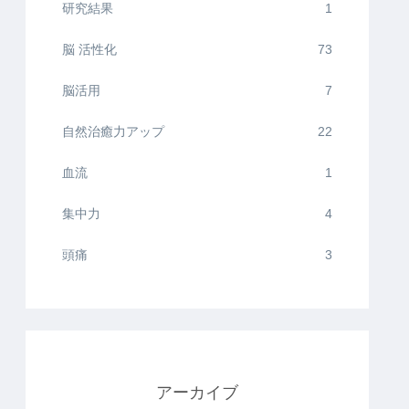
研究結果
1
脳 活性化
73
脳活用
7
自然治癒力アップ
22
血流
1
集中力
4
頭痛
3
アーカイブ