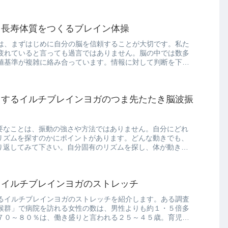
、長寿体質をつくるブレイン体操
は、まずはじめに自分の脳を信頼することが大切です。私た
疲れていると言っても過言ではありません。脳の中では数多
値基準が複雑に絡み合っています。情報に対して判断を下す
くするイルチブレインヨガのつま先たたき脳波振
う
要なことは、振動の強さや方法ではありません。自分にどれ
リズムを探すのかにポイントがあります。どんな動きでも、
り返してみて下さい。自分固有のリズムを探し、体が動きた
くイルチブレインヨガのストレッチ
るイルチブレインヨガのストレッチを紹介します。ある調査
候群」で病院を訪れる女性の数は、男性よりも約１・５倍多
７０～８０％は、働き盛りと言われる２５～４５歳。育児や