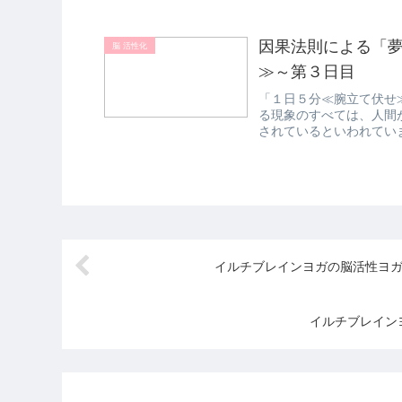
因果法則による「
脳 活性化
≫～第３日目
「１日５分≪腕立て伏せ
る現象のすべては、人間
されているといわれてい
ーニングです...
イルチブレインヨガの脳活性ヨ
イルチブレイン