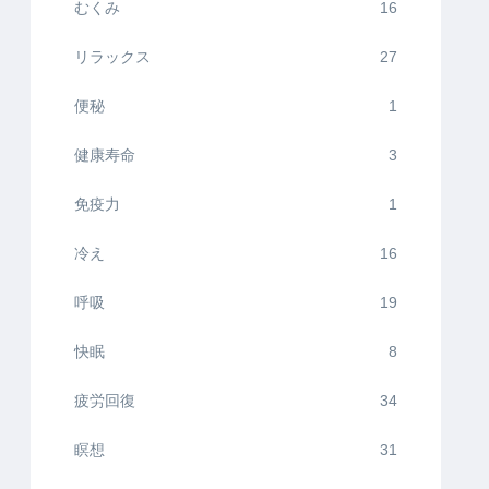
むくみ
16
リラックス
27
便秘
1
健康寿命
3
免疫力
1
冷え
16
呼吸
19
快眠
8
疲労回復
34
瞑想
31