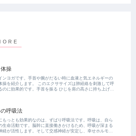
ン体操
インヨガです。手首や腕がだるい時に血液と気エネルギーの
体操を紹介します。 このエクササイズは肺経絡を刺激して呼
るのに効果的です。手首を振る ひじを肩の高さに持ち上げ、
めの呼吸法
にもっとも効果的なのは、ずばり呼吸法です。呼吸は、自ら
の生命活動です。脳幹に直接働きかけるため、呼吸が深まる
神経が活性します。そして交感神経が安定し、幸せホルモン