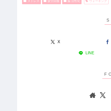
ストレス
疲労回復
脳 活性化
ウォーキング
X
LINE