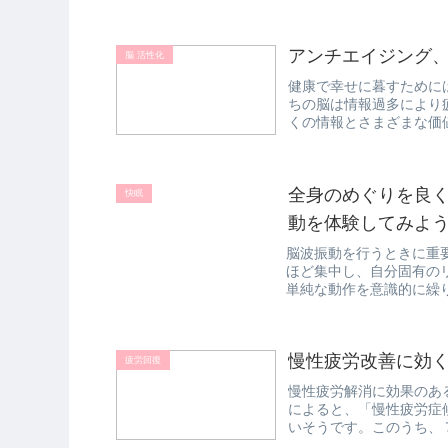
といわれるセ...
アンチエイジング
脳 活性化
健康で幸せに暮すために
ちの脳は情報過多により
くの情報とさまざまな価
ことが難しく...
全身のめぐりを良
快眠
動を体験してみよ
脳波振動を行うときに重
ほど集中し、自分固有の
単純な動作を意識的に繰
い通りに動い...
慢性疲労改善に効
疲労回復
慢性疲労解消に効果のあ
によると、「慢性疲労症
いそうです。このうち、
家事によるス...