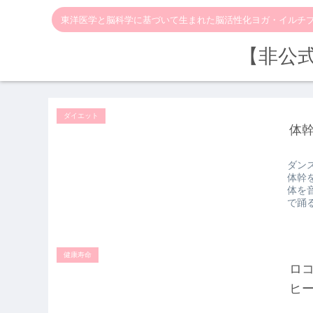
東洋医学と脳科学に基づいて生まれた脳活性化ヨガ・イルチ
【非公
ダイエット
体
ダン
体幹
体を
で踊
健康寿命
ロ
ヒ