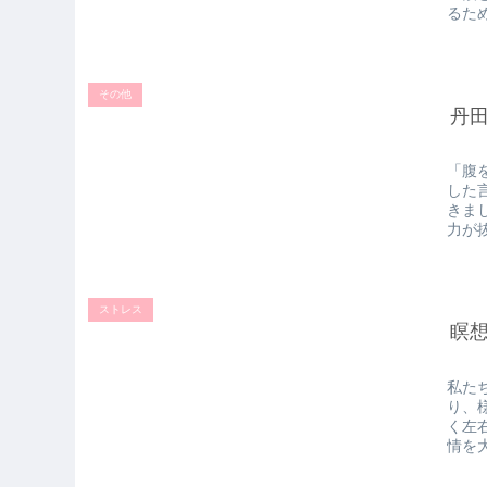
るた
その他
丹
「腹
した
きま
力が
ストレス
瞑
私た
り、
く左
情を