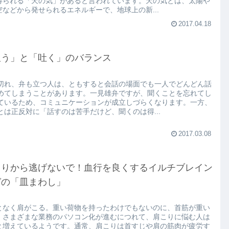
得られる「天の気」があると言われています。天の気とは、太陽や
空などから発せられるエネルギーで、地球上の新...
2017.04.18
吸う」と「吐く」のバランス
切れ、弁も立つ人は、ともすると会話の場面でも一人でどんどん話
めてしまうことがあります。一見雄弁ですが、聞くことを忘れてし
ているため、コミュニケーションが成立しづらくなります。一方、
とは正反対に「話すのは苦手だけど、聞くのは得...
2017.03.08
こりから逃げないで！血行を良くするイルチブレイン
ガの「皿まわし」
となく肩がこる。重い荷物を持ったわけでもないのに、首筋が重い
。さまざまな業務のパソコン化が進むにつれて、肩こりに悩む人は
と増えているようです。通常、肩こりは首すじや肩の筋肉が疲労す