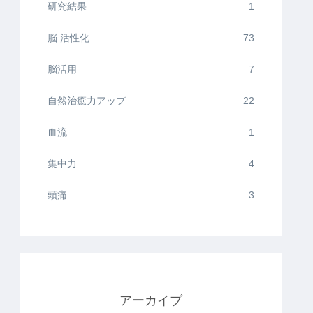
研究結果
1
脳 活性化
73
脳活用
7
自然治癒力アップ
22
血流
1
集中力
4
頭痛
3
アーカイブ