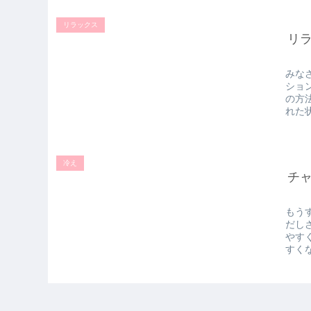
リラックス
リ
みな
ショ
の方
れた
冷え
チ
もう
だし
やす
すく