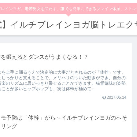
ブレインヨガ。老若男女を問わず、誰でも簡単にできるブレイン体操、ストレ
式】イルチブレインヨガ脳トレエク
幹を鍛えるとダンスがうまくなる！？
スを上手に踊るうえで決定的に大事だとされるのが「体幹」です。
をしっかりと支えることで、メリハリのついた動きができ、自分の
音楽のリズムに思いっきり乗せることができます。猫背気味の姿勢
ることが多いヒップホップも、実は体幹が極めて...
2017.06.14
コモ予防は「体幹」から～イルチブレインヨガのへそ
ーリング