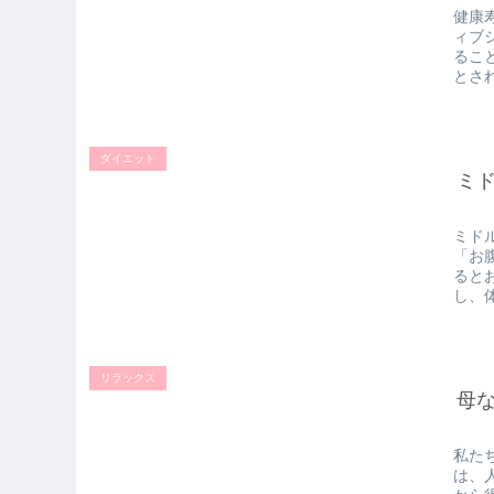
健康
ィブ
るこ
とさ
ダイエット
ミ
ミド
「お
ると
し、
リラックス
母
私た
は、