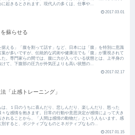
めに起きるとされます。現代人の多くは、仕事や...
2017.03.01
田を蘇らせる
を据える」「腹を割って話す」など、日本には「腹」を特別に意識
言葉が多いですが、伝統的な武術や健康法でも「腹」が重視されて
した。専門家らの間では、腹に力が入っている状態とは、上半身の
抜けて、下腹部の圧力が外気圧よりも高い状態の...
2017.02.17
想法「止感トレーニング」
ちは、１日のうちに喜んだり、悲しんだり、楽しんだり、怒った
様々な感情を抱きます。日常の行動や意思決定が感情によって大き
右されることから、「人間は感情の動物だ」という人もいます。感
大別すると、ポジティブなものとネガティブなもの...
2017.01.15