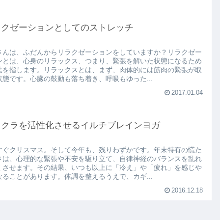
ラクゼーションとしてのストレッチ
さんは、ふだんからリラクゼーションをしていますか？リラクゼー
ンとは、心身のリラックス、つまり、緊張を解いた状態になるため
法を指します。リラックスとは、まず、肉体的には筋肉の緊張が取
状態です。心臓の鼓動も落ち着き、呼吸もゆった...
2017.01.04
ャクラを活性化させるイルチブレインヨガ
すぐクリスマス。そして今年も、残りわずかです。年末特有の慌た
さは、心理的な緊張や不安を駆り立て、自律神経のバランスを乱れ
くさせます。その結果、いつも以上に「冷え」や「疲れ」を感じや
なることがあります。体調を整えるうえで、カギ...
2016.12.18