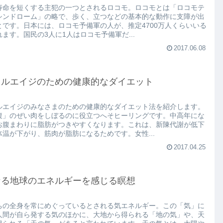
寿命を短くする主犯の一つとされるロコモ。ロコモとは「ロコモテ
シンドローム」の略で、歩く、立つなどの基本的な動作に支障が出
とです。日本には、ロコモ予備軍の人が、推定4700万人くらいいる
れます。国民の3人に1人はロコモ予備軍だ...
2017.06.08
ドルエイジのための健康的なダイエット
ルエイジのみなさまのための健康的なダイエット法を紹介します。
腹」のぜい肉をしぼるのに役立つへそヒーリングです。中高年にな
お腹まわりに脂肪がつきやすくなります。これは、新陳代謝が低下
体温が下がり、筋肉が脂肪になるためです。女性...
2017.04.25
なる地球のエネルギーを感じる瞑想
ちの全身を常にめぐっているとされる気エネルギー。この「気」に
人間が自ら発する気のほかに、大地から得られる「地の気」や、天