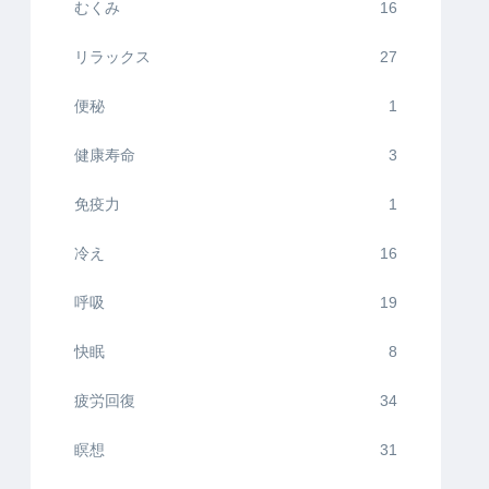
むくみ
16
リラックス
27
便秘
1
健康寿命
3
免疫力
1
冷え
16
呼吸
19
快眠
8
疲労回復
34
瞑想
31