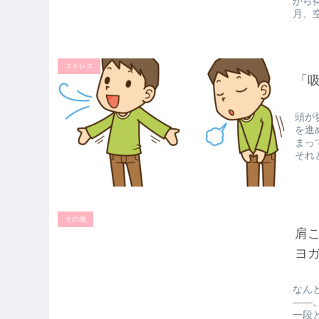
から
月、
ストレス
「
頭が
を進
まっ
それ
その他
肩
ヨ
なん
――
一段